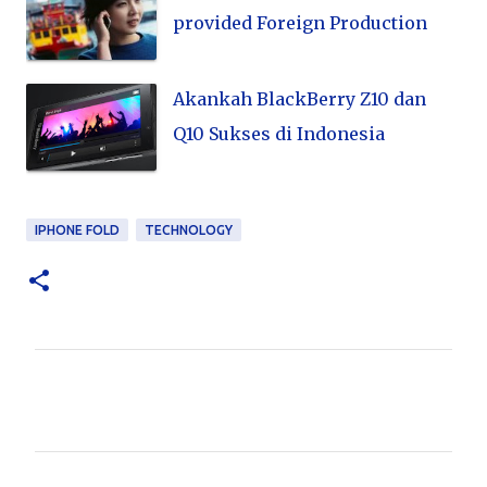
provided Foreign Production
Akankah BlackBerry Z10 dan
Q10 Sukses di Indonesia
IPHONE FOLD
TECHNOLOGY
K
o
m
e