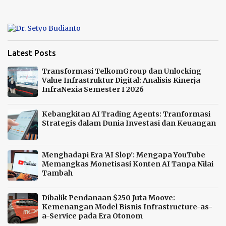
n
t
a
r
Latest Posts
Transformasi TelkomGroup dan Unlocking
Value Infrastruktur Digital: Analisis Kinerja
InfraNexia Semester I 2026
Kebangkitan AI Trading Agents: Tranformasi
Strategis dalam Dunia Investasi dan Keuangan
Menghadapi Era 'AI Slop': Mengapa YouTube
Memangkas Monetisasi Konten AI Tanpa Nilai
Tambah
Dibalik Pendanaan $250 Juta Moove:
Kemenangan Model Bisnis Infrastructure-as-
a-Service pada Era Otonom