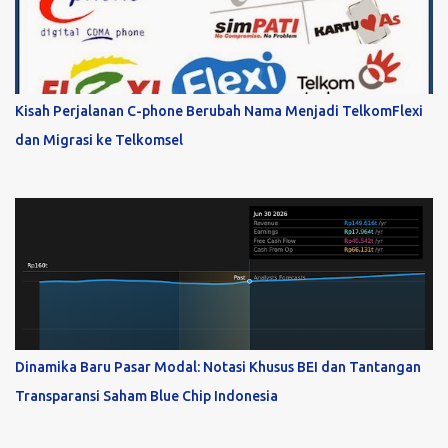
Kisah Perjalanan C-phone Berubah Nama Menjadi TelkomFlexi
dan Migrasi ke Telkomsel
Dinamika Baru Pasar Modal: Notasi Khusus BEI dan Tantangan
Transparansi Saham Blue Chip Indonesia