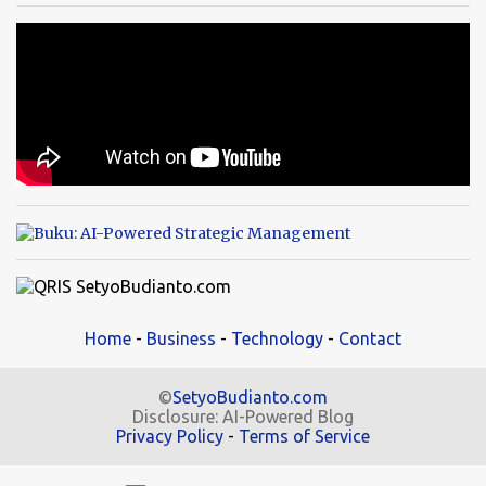
Home
-
Business
-
Technology
-
Contact
©
SetyoBudianto.com
Disclosure: AI-Powered Blog
Privacy Policy
-
Terms of Service
.