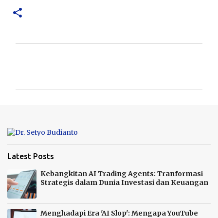
K
o
m
e
n
t
a
r
Latest Posts
Kebangkitan AI Trading Agents: Tranformasi
Strategis dalam Dunia Investasi dan Keuangan
Menghadapi Era 'AI Slop': Mengapa YouTube