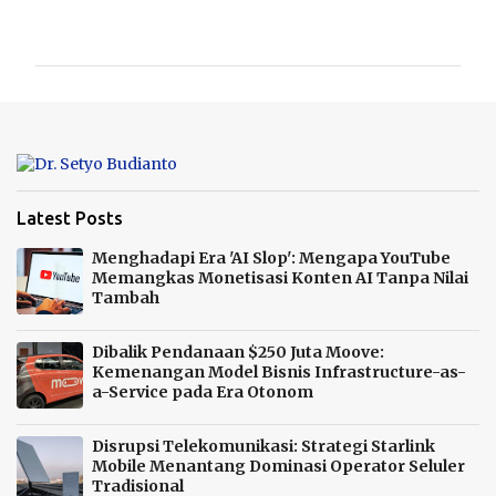
o
m
e
n
t
a
r
Latest Posts
Menghadapi Era 'AI Slop': Mengapa YouTube
Memangkas Monetisasi Konten AI Tanpa Nilai
Tambah
Dibalik Pendanaan $250 Juta Moove:
Kemenangan Model Bisnis Infrastructure-as-
a-Service pada Era Otonom
Disrupsi Telekomunikasi: Strategi Starlink
Mobile Menantang Dominasi Operator Seluler
Tradisional