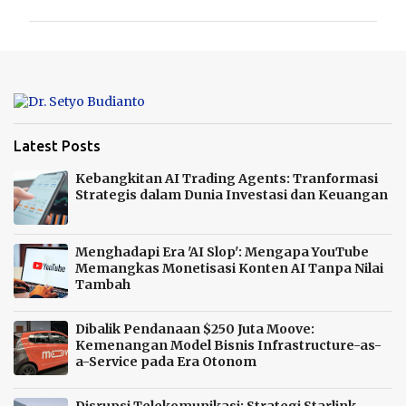
m
e
n
t
a
r
Latest Posts
Kebangkitan AI Trading Agents: Tranformasi
Strategis dalam Dunia Investasi dan Keuangan
Menghadapi Era 'AI Slop': Mengapa YouTube
Memangkas Monetisasi Konten AI Tanpa Nilai
Tambah
Dibalik Pendanaan $250 Juta Moove:
Kemenangan Model Bisnis Infrastructure-as-
a-Service pada Era Otonom
Disrupsi Telekomunikasi: Strategi Starlink