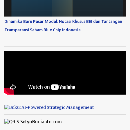
Dinamika Baru Pasar Modal: Notasi Khusus BEI dan Tantangan
Transparansi Saham Blue Chip Indonesia