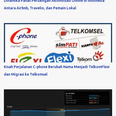
Dinamika Panas Persaingan Akomodasi Online di Indonesia:
Antara Airbnb, Travelio, dan Pemain Lokal
Kisah Perjalanan C-phone Berubah Nama Menjadi TelkomFlexi
dan Migrasi ke Telkomsel