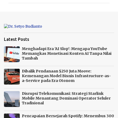
m
e
n
t
a
r
Latest Posts
Menghadapi Era 'AI Slop': Mengapa YouTube
Memangkas Monetisasi Konten AI Tanpa Nilai
Tambah
Dibalik Pendanaan $250 Juta Moove:
Kemenangan Model Bisnis Infrastructure-as-
a-Service pada Era Otonom
Disrupsi Telekomunikasi: Strategi Starlink
Mobile Menantang Dominasi Operator Seluler
Tradisional
Pencapaian Bersejarah Spotify: Menembus 300