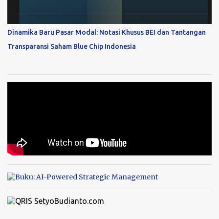
Dinamika Baru Pasar Modal: Notasi Khusus BEI dan Tantangan
Transparansi Saham Blue Chip Indonesia