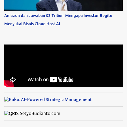
Amazon dan Jawaban $3 Triliun: Mengapa Investor Begitu
Menyukai Bisnis Cloud Host AI