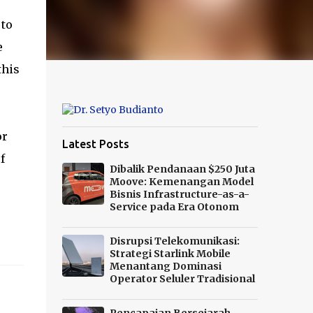
 to
e
this
or
Latest Posts
f
Dibalik Pendanaan $250 Juta
o
Moove: Kemenangan Model
Bisnis Infrastructure-as-a-
Service pada Era Otonom
Disrupsi Telekomunikasi:
Strategi Starlink Mobile
Menantang Dominasi
Operator Seluler Tradisional