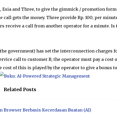
e, Esia and Three, to give the gimmick / promotion form
e call gets the money. Three provide Rp. 100; per minut
 receive a call from another operator for a minute. Is 
(the government) has set the interconnection charges f
ervice call to customer B, the operator must pay a cost o
 cost of this is played by the operator to give a bonus t
Related Posts
 Browser Berbasis Kecerdasan Buatan (AI)