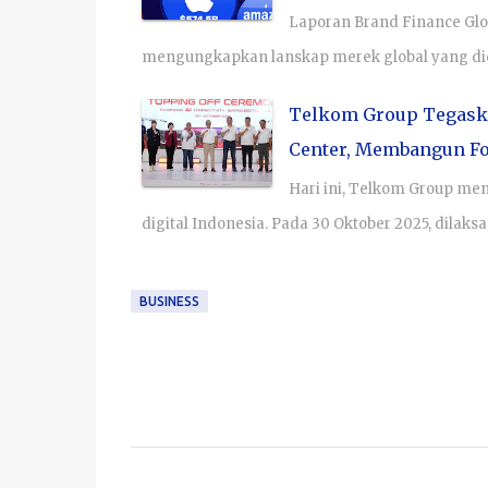
Laporan Brand Finance Globa
mengungkapkan lanskap merek global yang di
Telkom Group Tegaskan
Center, Membangun F
Hari ini, Telkom Group me
digital Indonesia. Pada 30 Oktober 2025, dilak
BUSINESS
C