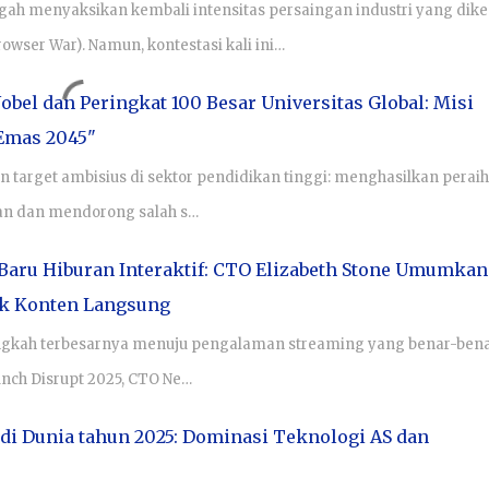
engah menyaksikan kembali intensitas persaingan industri yang dike
owser War). Namun, kontestasi kali ini…
bel dan Peringkat 100 Besar Universitas Global: Misi
Emas 2045"
 target ambisius di sektor pendidikan tinggi: menghasilkan peraih
pan dan mendorong salah s…
Baru Hiburan Interaktif: CTO Elizabeth Stone Umumkan
uk Konten Langsung
angkah terbesarnya menuju pengalaman streaming yang benar-ben
unch Disrupt 2025, CTO Ne…
 di Dunia tahun 2025: Dominasi Teknologi AS dan