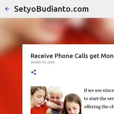
SetyoBudianto.com
Receive Phone Calls get Mo
October 07, 2008
If we see since
to start the se
offering the c