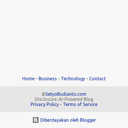
n
g
a
n
Home
-
Business
-
Technology
-
Contact
©
SetyoBudianto.com
Disclosure: AI-Powered Blog
Privacy Policy
-
Terms of Service
.
Diberdayakan oleh Blogger