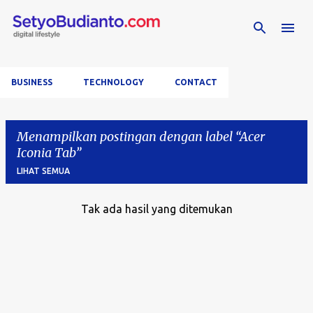
Langsung ke konten utama
BUSINESS
TECHNOLOGY
CONTACT
Menampilkan postingan dengan label
Acer
Iconia Tab
LIHAT SEMUA
Tak ada hasil yang ditemukan
P
o
s
t
i